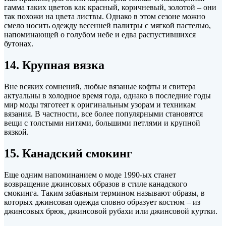
гамма таких цветов как красный, коричневый, золотой – они
так похожи на цвета листвы. Однако в этом сезоне можно
смело носить одежду весенней палитры с мягкой пастелью,
напоминающей о голубом небе и едва распустившихся
бутонах.
14. Крупная вязка
Вне всяких сомнений, любые вязаные кофты и свитера
актуальны в холодное время года, однако в последние годы
мир моды тяготеет к оригинальным узорам и техникам
вязания. В частности, все более популярными становятся
вещи с толстыми нитями, большими петлями и крупной
вязкой.
15. Канадский смокинг
Еще одним напоминанием о моде 1990-ых станет
возвращение джинсовых образов в стиле канадского
смокинга. Таким забавным термином называют образы, в
которых джинсовая одежда словно образует костюм – из
джинсовых брюк, джинсовой рубахи или джинсовой куртки.