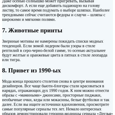
Даже осенью солнышко может пригревать, вызывая
дискомфорт. А если еще добавить падающую на голову
листву, то самое время подумать о выборе шляпки. Наиболее
трендовыми сейчас считаются федоры и слаучи – шляпы с
широкими и мягкими полями.
7. Животные принты
Звериные мотивы не намерены покидать списки модных
тенденций. Если зимой лидером были узоры в стиле
рептилий в серо-черно-белой гамме, то осенью актуальнее
будут желтые и оранжевые цвета в пятнах в стиле леопарда
или тигра.
8. Привет из 1990-ых
Мода конца прошлого столетия снова в центре внимания
дизайнеров. Все чаще бьюти-блогеры стали красоваться в
нарядах, отражающих дух 1990 годов. К ним можно отнести
образы с «мамиными» джинсами, просторные пиджаки,
необычные очки, кеды или мокасины, белые футболки и так
далее. Если вы ищите источники вдохновения, просмотрите
самые популярные сериалы тех лет. Немало интересных
образов демонстрировали героини-модницы сериала «Друзья»