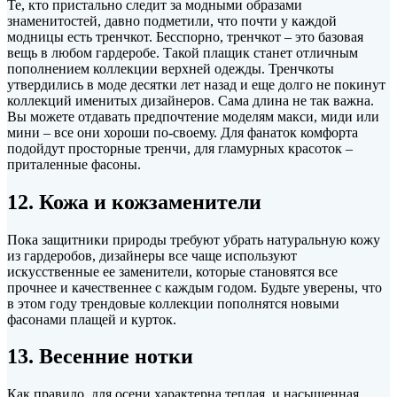
Те, кто пристально следит за модными образами
знаменитостей, давно подметили, что почти у каждой
модницы есть тренчкот. Бесспорно, тренчкот – это базовая
вещь в любом гардеробе. Такой плащик станет отличным
пополнением коллекции верхней одежды. Тренчкоты
утвердились в моде десятки лет назад и еще долго не покинут
коллекций именитых дизайнеров. Сама длина не так важна.
Вы можете отдавать предпочтение моделям макси, миди или
мини – все они хороши по-своему. Для фанаток комфорта
подойдут просторные тренчи, для гламурных красоток –
приталенные фасоны.
12. Кожа и кожзаменители
Пока защитники природы требуют убрать натуральную кожу
из гардеробов, дизайнеры все чаще используют
искусственные ее заменители, которые становятся все
прочнее и качественнее с каждым годом. Будьте уверены, что
в этом году трендовые коллекции пополнятся новыми
фасонами плащей и курток.
13. Весенние нотки
Как правило, для осени характерна теплая и насыщенная