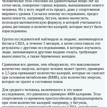
Человеческое тело способно на удивительные вещи: бег на
сотни миль, покорение горных вершин, вынашивание нового
человека. Но у всех людей есть предел, даже у спортсменов
мирового уровня. Согласно новому исследованию, предел
выносливости, например, бегуна, можно вычислить,
используя математическую формулу, в которой учитывается
длина дистанции и количество калорий, которые могут быть
израсходованы.
Группа исследователей наблюдала за людьми, занимающихся
бегом в США, в течение 5 месяцев, а затем сопоставила эти
результаты с другими исследованиями, в которых изучались
люди, занимающиеся другими видами спорта, требующие
выносливости, а также беременных женщин.
Сравнивая все данные, они обнаружили, что максимальное
количество энергии, которое человек может тратит, примерно
в 2,5 раза превышает количество калорий, которые он сжигает
при основном метаболизме (BMR), или количество энергии,
которое он тратит в состоянии покоя.
Для среднего человека, включенного в это новое
исследование, это равнялось примерно 4000 калориям. Тела
спортсменов со временем приспособились функционировать
при этом количестве калорий: например, у бегунов,
участвующих в пятимесячной гонке по США, метаболизм