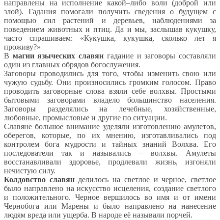
направлены на исполнение какой–либо воли (доброй или
злой). Гадания помогали получить сведения о будущем с
помощью сил растений и деревьев, наблюдениями за
поведением животных и птиц. Да и мы, заслышав кукушку,
часто спрашиваем: «Кукушка, кукушка, сколько лет я
проживу?»
В
магии языческих славян
гадание и заговоры составляли
один из главных обрядов богослужения.
Заговоры проводились для того, чтобы изменить свою или
чужую судьбу. Они произносились громким голосом. Право
проводить заговорные слова взяли себе волхвы. Простыми
бытовыми заговорами владело большинство населения.
Заговоры разделялись на лечебные, хозяйственные,
любовные, промысловые и другие по ситуации.
Славяне большое внимание уделяли изготовлению амулетов,
оберегов, которые, по их мнению, изготавливались под
контролем бога мудрости и тайных знаний Волхва. Его
последователи так и назывались – волхвы. Амулеты
восстанавливали здоровье, продлевали жизнь, изгоняли
нечистую силу.
Колдовство славян
делилось на светлое и черное, светлое
было направлено на искусство исцеления, создание светлого
и положительного. Черное вершилось во имя и от имени
Чернобога или Марены и было направлено на нанесение
людям вреда или ущерба. В народе её называли порчей.