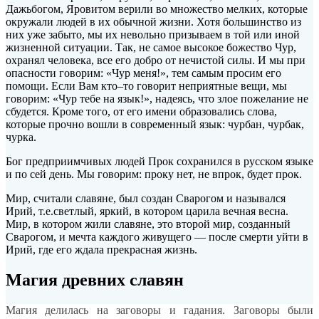
Дажьбогом, Яровитом верили во множество мелких, которые
окружали людей в их обычной жизни. Хотя большинство из
них уже забыто, мы их невольно призываем в той или иной
жизненной ситуации. Так, не самое высокое божество Чур,
охранял человека, все его добро от нечистой силы. И мы при
опасности говорим: «Чур меня!», тем самым просим его
помощи. Если Вам кто–то говорит неприятные вещи, мы
говорим: «Чур тебе на язык!», надеясь, что злое пожелание не
сбудется. Кроме того, от его имени образовались слова,
которые прочно вошли в современный язык: чурбан, чурбак,
чурка.
Бог предприимчивых людей Прок сохранился в русском языке
и по сей день. Мы говорим: проку нет, не впрок, будет прок.
Мир, считали славяне, был создан Сварогом и назывался
Ирий, т.е.светлый, яркий, в котором царила вечная весна.
Мир, в котором жили славяне, это второй мир, созданный
Сварогом, и мечта каждого живущего — после смерти уйти в
Ирий, где его ждала прекрасная жизнь.
Магия древних славян
Магия делилась на заговоры и гадания. Заговоры были