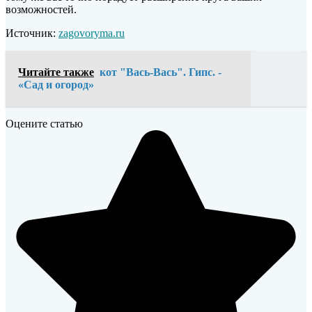
возможностей.
Источник:
zagovoryma.ru
Читайте также
кот "Вась-Вась". Гипс. -
«Сад и огород»
Оцените статью