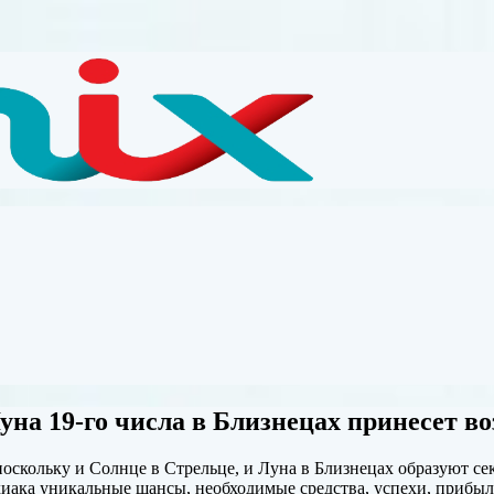
уна 19-го числа в Близнецах принесет в
оскольку и Солнце в Стрельце, и Луна в Близнецах образуют се
одиака уникальные шансы, необходимые
средства, успехи, прибы