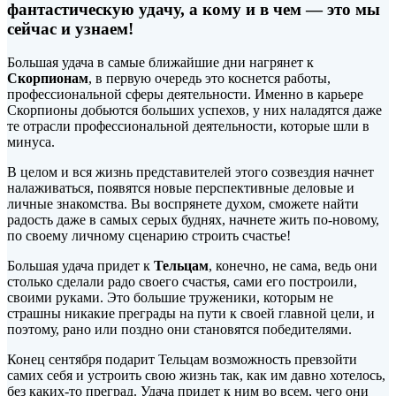
фантастическую удачу, а кому и в чем — это мы
сейчас и узнаем!
Большая удача в самые ближайшие дни нагрянет к
Скорпионам
, в первую очередь это коснется работы,
профессиональной сферы деятельности. Именно в карьере
Скорпионы добьются больших успехов, у них наладятся даже
те отрасли профессиональной деятельности, которые шли в
минуса.
В целом и вся жизнь представителей этого созвездия начнет
налаживаться, появятся новые перспективные деловые и
личные знакомства. Вы воспрянете духом, сможете найти
радость даже в самых серых буднях, начнете жить по-новому,
по своему личному сценарию строить счастье!
Большая удача придет к
Тельцам
, конечно, не сама, ведь они
столько сделали радо своего счастья, сами его построили,
своими руками. Это большие труженики, которым не
страшны никакие преграды на пути к своей главной цели, и
поэтому, рано или поздно они становятся победителями.
Конец сентября подарит Тельцам возможность превзойти
самих себя и устроить свою жизнь так, как им давно хотелось,
без каких-то преград. Удача придет к ним во всем, чего они