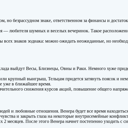
м, но безрассудном знаке, ответственном за финансы и достато
 — любителя шумных и веселых вечеринок. Такое расположение 
ы всех знаков зодиака: можно ожидать неожиданные, но необход
лада выйдут Весы, Близнецы, Овны и Раки. Немного хуже приде
 или крупный выигрыш, Тельцам придется затянуть поясок и нем
е уже в ближайшее время.
начительного снижения курсов акций, повышение общего напряже
юдей и любовные отношения. Венера будет все время находиться
чувства и закрыть глаза на некоторые внутрисемейные конфлик
х 2 месяцев. После этого Венера начнет постепенно уходить с 