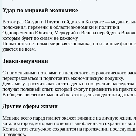
Удар по мировой экономике
В этот раз Сатурн и
Плутон сойдутся в Козероге — медлительно
положения, перемены в области экономики и политики.
Одновременно Юпитер, Меркурий и Венера перейдут в Водолея
которым будет по силам не каждому.
Пошатнется не только мировая экономика, но и личные финанс
удастся не всем.
Знаки-везунчики
С наименьшими потерями из непростого астрологического раск
перестраховаться и подготовить экономическую подушку.
Девы могут рассчитывать в этот день на получение наследства
получат полезный опыт, который смогут применить на практик
В общечеловеческих масштабах в этот день следует ожидать з
Другие сферы жизни
Меньше всего парад планет окажет влияние на личную жизнь л
катализатором, который позволит влюбленным сохранить свои 
Кстати, этот статус-кво сохранится на протяжении последующи
и разводов.