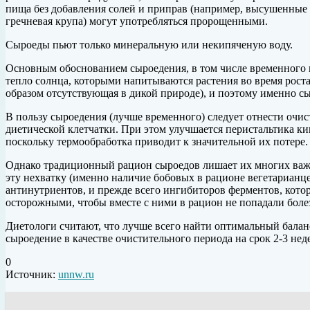
пища без добавления солей и приправ (например, высушенные
гречневая крупа) могут употребляться пророщенными.
Сыроеды пьют только минеральную или некипяченую воду.
Основным обоснованием сыроедения, в том числе временного и
тепло солнца, которыми напитываются растения во время роста
образом отсутствующая в дикой природе), и поэтому именно сы
В пользу сыроедения (лучше временного) следует отнести очи
диетической клетчатки. При этом улучшается перистальтика ки
поскольку термообработка приводит к значительной их потере.
Однако традиционный рацион сыроедов лишает их многих важн
эту нехватку (именно наличие бобовых в рационе вегетарианц
антинутриентов, и прежде всего ингибиторов ферментов, кото
осторожными, чтобы вместе с ними в рацион не попадали бол
Диетологи считают, что лучше всего найти оптимальный бала
сыроедение в качестве очистительного периода на срок 2-3 не
0
Источник:
unnw.ru