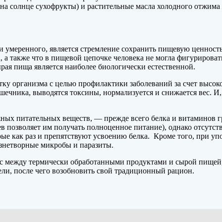
 на солнце сухофрукты) и растительные масла холодного отжим
 умеренного, является стремление сохранить пищевую ценность
, а также что в пищевой цепочке человека не могла фигурирова
рая пища является наиболее биологически естественной.
стку организма с целью профилактики заболеваний за счет высо
шечника, выводятся токсины, нормализуется и снижается вес. И
ых питательных веществ, — прежде всего белка и витаминов г
ев позволяет им получать полноценное питание), однако отсутс
рые как раз и препятствуют усвоению белка. Кроме того, при у
езнетворные микробы и паразиты.
нс между термически обработанными продуктами и сырой пищей
дели, после чего возобновить свой традиционный рацион.