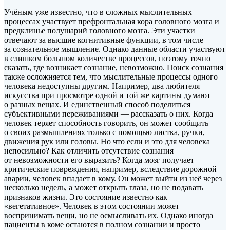
Учёным уже известно, что в сложных мыслительных
процессах участвует префронтальная кора головного мозга и
предклинье полушарий головного мозга. Эти участки
отвечают за высшие когнитивные функции, в том числе
за сознательное мышление.
Однако данные области участвуют
в слишком большом количестве процессов, поэтому точно
сказать, где возникает сознание, невозможно. Поиск сознания
также осложняется тем, что мыслительные процессы одного
человека недоступны другим. Например, два любителя
искусства при просмотре одной и той же картины думают
о разных вещах. И единственный способ поделиться
субъективными переживаниями — рассказать о них. Когда
человек теряет способность говорить, он может сообщить
о своих размышлениях только с помощью листка, ручки,
движения рук или головы. Но что если и это для человека
непосильно? Как отличить отсутствие сознания
от невозможности его выразить? Когда мозг получает
критические повреждения, например, вследствие дорожной
аварии, человек впадает в кому. Он может выйти из неё через
несколько недель, а может открыть глаза, но не подавать
признаков жизни. Это состояние известно как
«вегетативное». Человек в этом состоянии может
воспринимать вещи, но не осмысливать их. Однако иногда
пациенты в коме остаются в полном сознании и просто